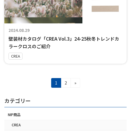
2024.08.29
壁装材カタログ「CREA Vol.3」24-25秋冬トレンドカ
ラークロスのご紹介
CREA
投
固
固
1
2
»
稿
定
定
ナ
ペ
ペ
ビ
ー
ー
カテゴリー
ゲ
ジ
ジ
ー
シ
NIP商品
ョ
ン
CREA