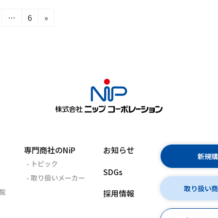
固
…
6
»
定
ペ
ー
ジ
専門商社のNiP
お知らせ
新規
- トピック
SDGs
- 取り扱いメーカー
取り扱い
覧
採用情報