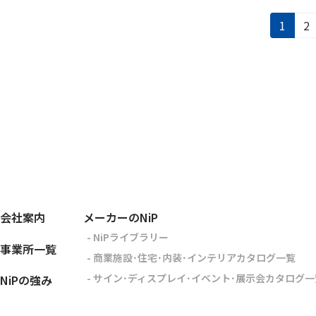
投
固
固
1
2
稿
定
定
ナ
ペ
ペ
ビ
ー
ー
ゲ
ジ
ジ
ー
シ
ョ
ン
会社案内
メーカーのNiP
- NiPライブラリー
事業所一覧
- 商業施設･住宅･内装･インテリアカタログ一覧
- サイン･ディスプレイ･イベント･展示会カタログ一
NiPの強み