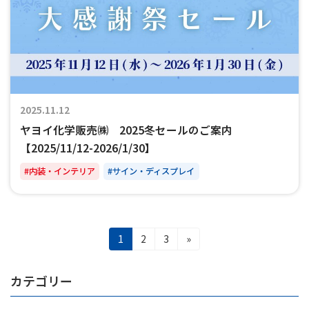
2025.11.12
ヤヨイ化学販売㈱ 2025冬セールのご案内
【2025/11/12-2026/1/30】
#内装・インテリア
#サイン・ディスプレイ
投
固
固
固
1
2
3
»
稿
定
定
定
ナ
ペ
ペ
ペ
ビ
ー
ー
ー
カテゴリー
ゲ
ジ
ジ
ジ
ー