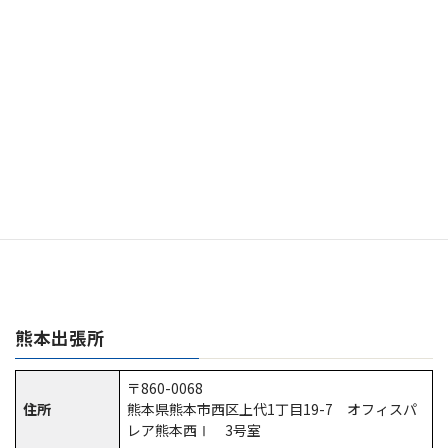
TEL：
092-433-7233
連絡先
FAX：092-433-7234
熊本
出張所
〒860-0068
住所
熊本県熊本市西区上代1丁目19-7 オフィスパ
レア熊本西Ⅰ 3号室