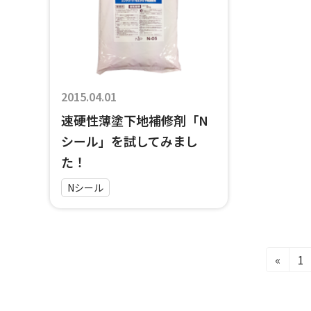
2015.04.01
速硬性薄塗下地補修剤「N
シール」を試してみまし
た！
Nシール
投
固
«
1
稿
定
ナ
ペ
ビ
ー