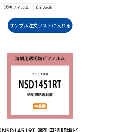
透明フィルム
自己吸着
塩
NSD1451RT 溶剤用透明塩ビ