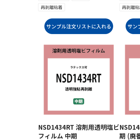
再剥離粘着
再剥離粘
NSD1434RT 溶剤用透明塩ビ
NSD1
フィルム 中期
期 (廃