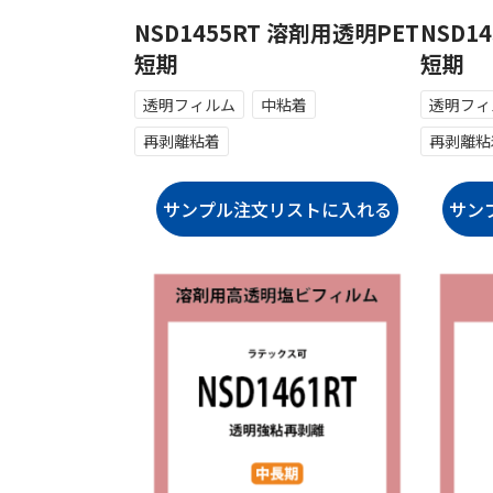
NSD1455RT 溶剤用透明PET
NSD1
短期
短期
透明フィルム
中粘着
透明フィ
再剥離粘着
再剥離粘