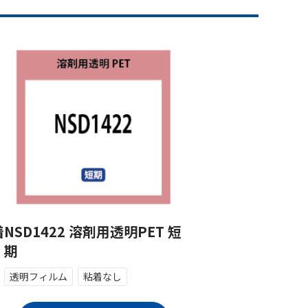
着
NSD1422 溶剤用透明PET 短
期
透明フィルム
粘着なし