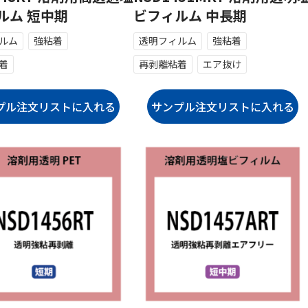
ルム 短中期
ビフィルム 中長期
ルム
強粘着
透明フィルム
強粘着
着
再剥離粘着
エア抜け