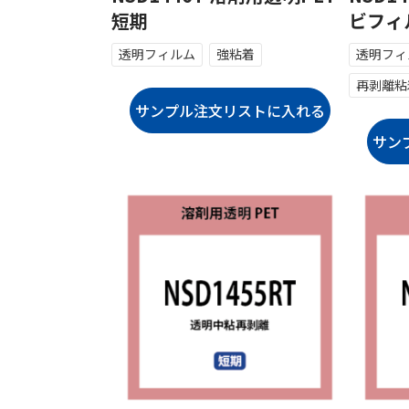
短期
ビフィ
透明フィルム
強粘着
透明フィ
再剥離粘