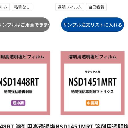
ルム
粘着なし
透明フィルム
自己吸着
448RT 溶剤用高透過塩
NSD1451MRT 溶剤用透明