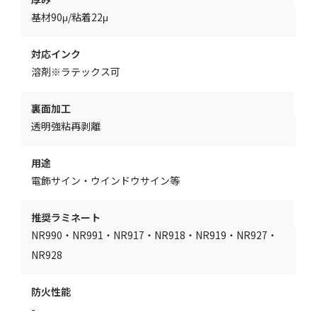
基材90μ/粘着22μ
対応インク
溶剤※ラテックス可
裏面加工
透明強粘再剥離
用途
電飾サイン・ウインドウサイン等
推奨ラミネート
NR990・NR991・NR917・NR918・NR919・NR927・
NR928
防火性能
-