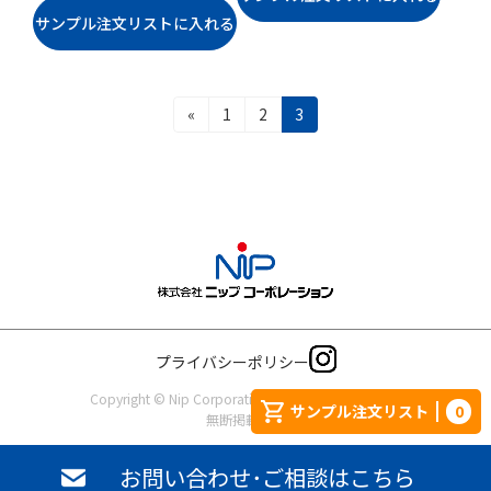
投
固
固
固
«
1
2
3
稿
定
定
定
ナ
ペ
ペ
ペ
ビ
ー
ー
ー
ゲ
ジ
ジ
ジ
ー
シ
ョ
ン
プライバシーポリシー
Copyright © Nip Corporation. All rights reserved.
サンプル注文リスト
0
無断掲載禁止
お問い合わせ･ご相談はこちら