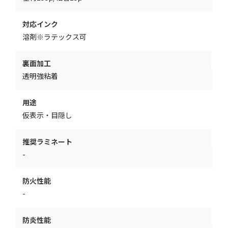
対応インク
溶剤※ラテックス可
裏面加工
透明強粘着
用途
仮表示・目隠し
推奨ラミネート
-
防火性能
-
防炎性能