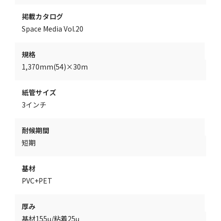
掲載カタログ
Space Media Vol.20
規格
1,370mm(54)×30m
紙管サイズ
3インチ
耐候期間
短期
基材
PVC+PET
厚み
基材155μ/粘着25μ