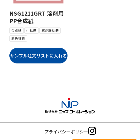
NSG1211GRT 溶剤用
PP合成紙
合成紙
中粘着
再剥離粘着
着色粘着
プライバシーポリシー