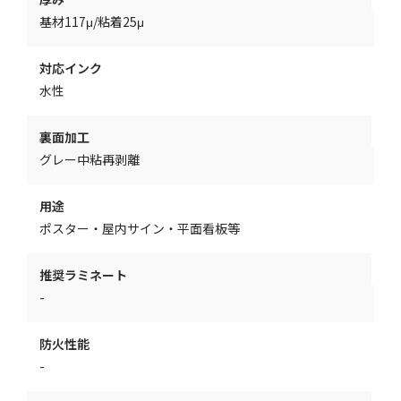
基材117μ/粘着25μ
対応インク
水性
裏面加工
グレー中粘再剥離
用途
ポスター・屋内サイン・平面看板等
推奨ラミネート
-
防火性能
-