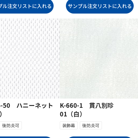
45-50 ハニーネット
K-660-1 貫八別珍
白）
01（白）
後防炎可
装飾幕
後防炎可