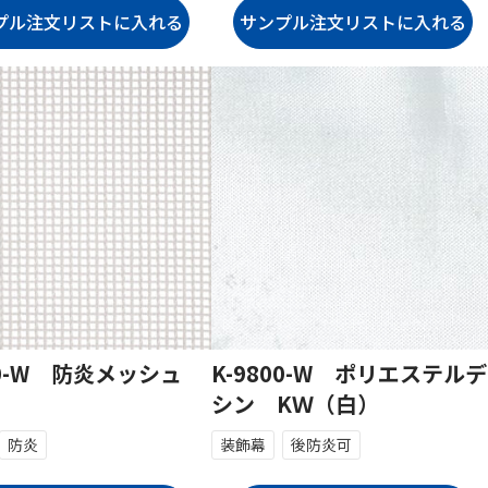
330-W 防炎メッシュ
K-9800-W ポリエステルデ
シン KＷ（白）
防炎
装飾幕
後防炎可