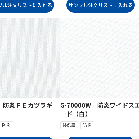
20 防炎ＰＥカツラギ
G-70000W 防炎ワイドス
ード（白）
防炎
装飾幕
防炎