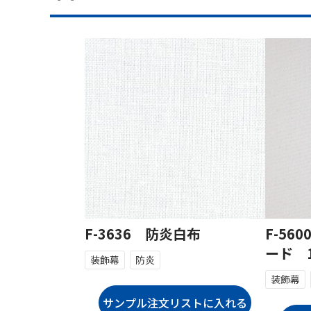
F-3636 防炎白布
F-56
ード 1
装飾幕
防炎
装飾幕