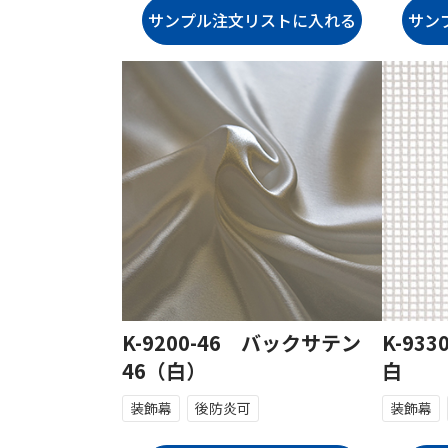
K-9200-46 バックサテン
K-9
46（白）
白
装飾幕
後防炎可
装飾幕