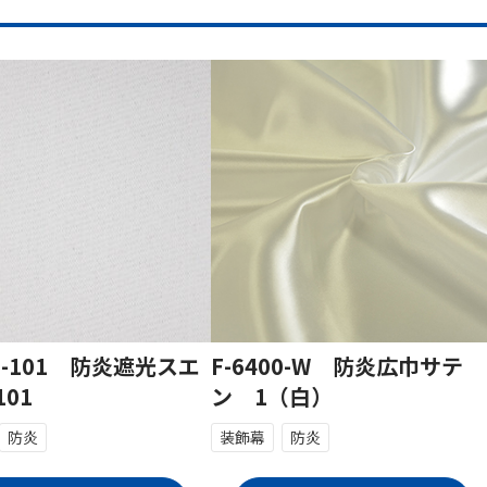
00-101 防炎遮光スエ
F-6400-W 防炎広巾サテ
01
ン 1（白）
防炎
装飾幕
防炎