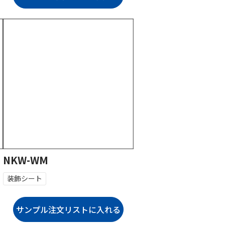
NKW-WM
装飾シート