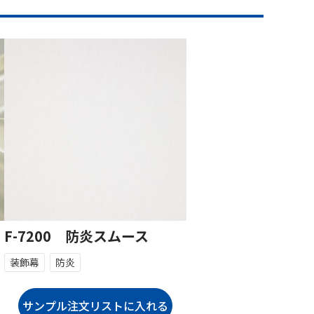
F-7200 防炎スムース
装飾幕
防炎