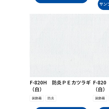
F-820H 防炎ＰＥカツラギ
F-8
（白）
（白）
装飾幕
防炎
装飾幕