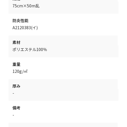
75cm×50m乱
防炎性能
A2120383(イ)
素材
ポリエステル100％
重量
120g/㎡
厚み
-
備考
-