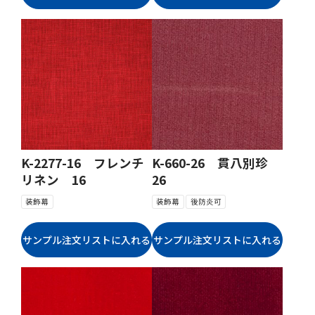
K-2277-16 フレンチ
K-660-26 貫八別珍
リネン 16
26
装飾幕
装飾幕
後防炎可