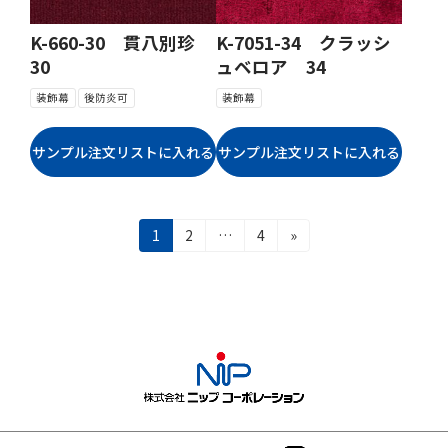
K-660-30 貫八別珍
K-7051-34 クラッシ
30
ュベロア 34
装飾幕
後防炎可
装飾幕
投
固
固
固
1
2
…
4
»
稿
定
定
定
ナ
ペ
ペ
ペ
ビ
ー
ー
ー
ゲ
ジ
ジ
ジ
ー
シ
ョ
ン