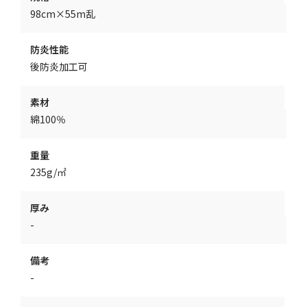
98cm×55m乱
防炎性能
後防炎加工可
素材
綿100％
重量
235g/㎡
厚み
-
備考
-