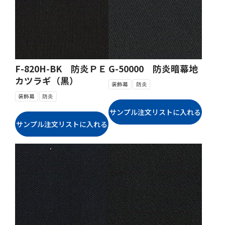
F-820H-BK 防炎ＰＥ
G-50000 防炎暗幕地
カツラギ（黒）
装飾幕
防炎
装飾幕
防炎