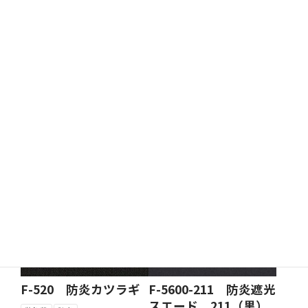
F-2950-BK 防炎トロ
F-3250-BK 防炎プラ
マット BK（黒）
イマリー BK（黒）
装飾幕
防炎
装飾幕
防炎
F-520 防炎カツラギ
F-5600-211 防炎遮光
スエード 211（黒）