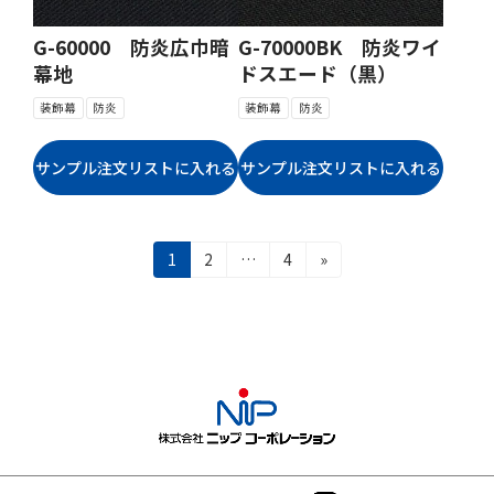
G-60000 防炎広巾暗
G-70000BK 防炎ワイ
幕地
ドスエード（黒）
装飾幕
防炎
装飾幕
防炎
投
固
固
固
1
2
…
4
»
稿
定
定
定
ナ
ペ
ペ
ペ
ビ
ー
ー
ー
ゲ
ジ
ジ
ジ
ー
シ
ョ
ン