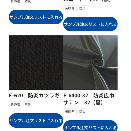
装飾幕
防炎
装飾幕
防炎
F-620 防炎カツラギ
F-6400-32 防炎広巾
サテン 32（黒）
装飾幕
防炎
装飾幕
防炎