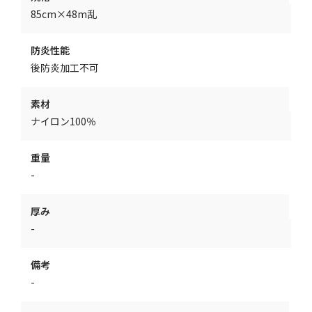
85cm×48m乱
防炎性能
後防炎加工不可
素材
ナイロン100％
重量
-
厚み
-
備考
-