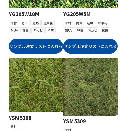
YG205W10M
YG205W5M
床材
防炎
遮熱
耐摩耗
床材
防炎
遮熱
耐摩耗
耐UV
静電
防カビ
抗菌
耐UV
静電
防カビ
抗菌
YSM5308
YSM5309
床材
床材