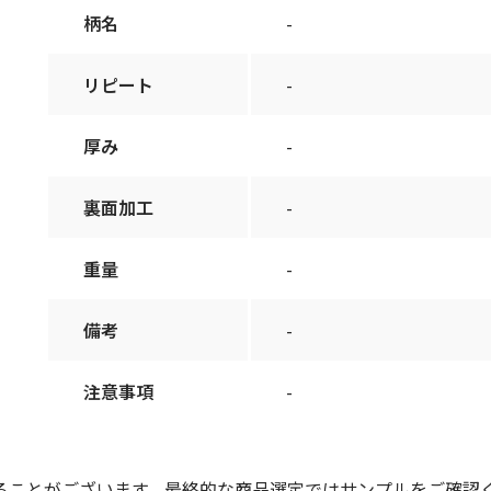
柄名
-
リピート
-
厚み
-
裏面加工
-
重量
-
備考
-
注意事項
-
ることがございます。最終的な商品選定ではサンプルをご確認