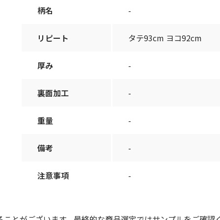
柄名
-
リピート
タテ93cm ヨコ92cm
厚み
-
裏面加工
-
重量
-
備考
-
注意事項
-
ることがございます。最終的な商品選定ではサンプルをご確認