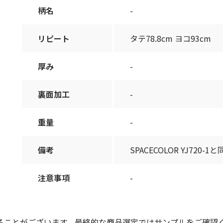
柄名
-
リピート
タテ78.8cm ヨコ93cm
厚み
-
裏面加工
-
重量
-
備考
SPACECOLOR YJ720-1
注意事項
-
ることがございます。最終的な商品選定ではサンプルをご確認