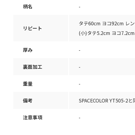
柄名
-
タテ60cm ヨコ92cm レン
リピート
(小)タテ5.2cm ヨコ7.2cm
厚み
-
裏面加工
-
重量
-
備考
SPACECOLOR YT505-2
注意事項
-