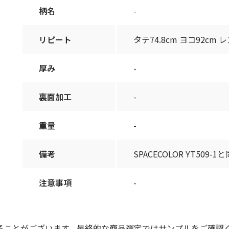
柄名
-
リピート
タテ74.8cm ヨコ92cm
厚み
-
裏面加工
-
重量
-
備考
SPACECOLOR YT509-1
注意事項
-
ることがございます。最終的な商品選定ではサンプルをご確認