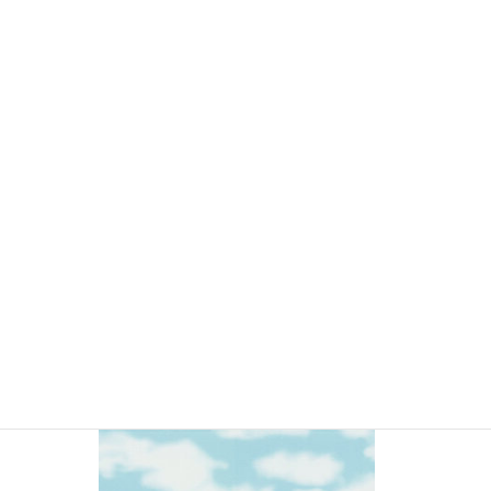
YSMC2030 雲柄・水面柄 (販売終了)