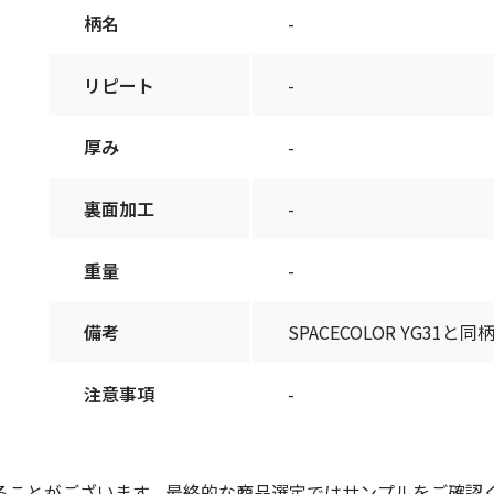
柄名
-
リピート
-
厚み
-
裏面加工
-
重量
-
備考
SPACECOLOR YG31と同
注意事項
-
ることがございます。最終的な商品選定ではサンプルをご確認