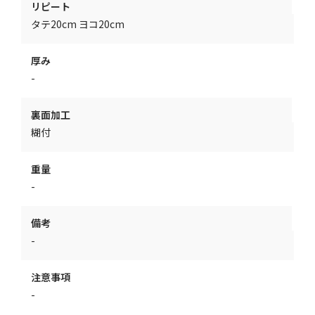
リピート
タテ20cm ヨコ20cm
厚み
-
裏面加工
糊付
重量
-
備考
-
注意事項
-