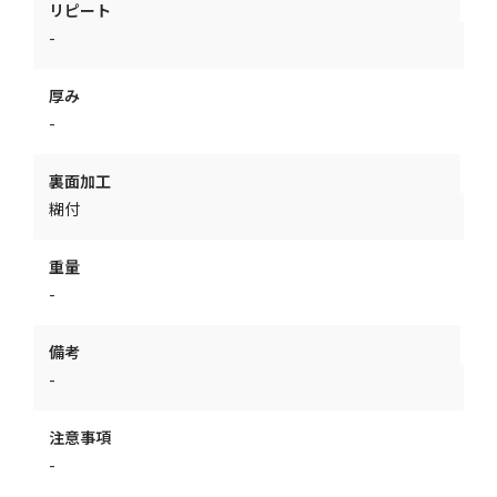
リピート
-
厚み
-
裏面加工
糊付
重量
-
備考
-
注意事項
-