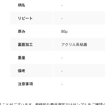
柄名
-
リピート
-
厚み
80μ
裏面加工
アクリル系粘着
重量
-
備考
-
注意事項
-
ることがございます。最終的な商品選定ではサンプルをご確認