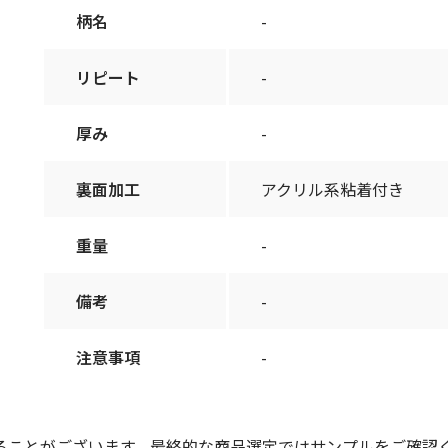
柄名
-
リピート
-
厚み
-
裏面加工
アクリル系粘着付き
重量
-
備考
-
注意事項
-
ることがございます。最終的な商品選定ではサンプルをご確認