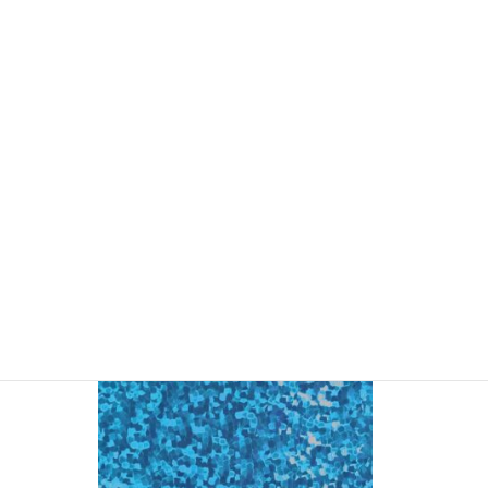
YSM5058 ホログラム（紙裏） (販売終
了)