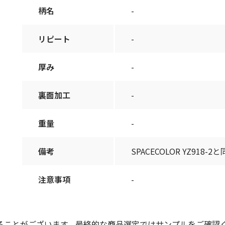
柄名
-
リピート
-
厚み
-
裏面加工
-
重量
-
備考
SPACECOLOR YZ918-2
注意事項
-
ることがございます。最終的な商品選定ではサンプルをご確認