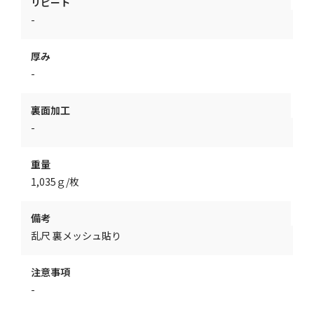
リピート
-
厚み
-
裏面加工
-
重量
1,035ｇ/枚
備考
乱尺 裏メッシュ貼り
注意事項
-