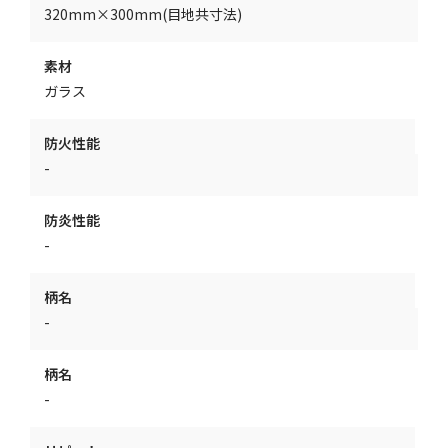
320mm×300mm(目地共寸法)
素材
ガラス
防火性能
-
防炎性能
-
柄名
-
柄名
-