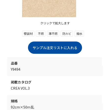
クリックで拡大します
壁装材
不燃
準不燃
防カビ
撥水
品番
Y9494
掲載カタログ
CREA VOL.3
規格
92cm×50ｍ乱