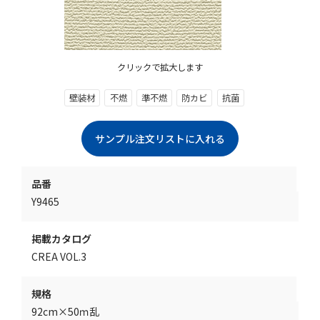
クリックで拡大します
壁装材
不燃
準不燃
防カビ
抗菌
品番
Y9465
掲載カタログ
CREA VOL.3
規格
92cm×50ｍ乱