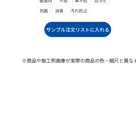
壁装材
不燃
準不燃
防カビ
抗菌
消臭
汚れ防止
※商品や施工例画像が実際の商品の色・縮尺と異な