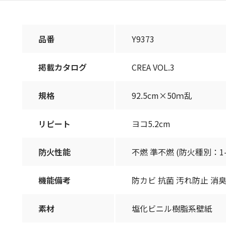
品番
Y9373
掲載カタログ
CREA VOL.3
規格
92.5cm×50ｍ乱
リピート
ヨコ5.2cm
防火性能
不燃 準不燃 (防火種別：1-
機能備考
防カビ 抗菌 汚れ防止 消
素材
塩化ビニル樹脂系壁紙