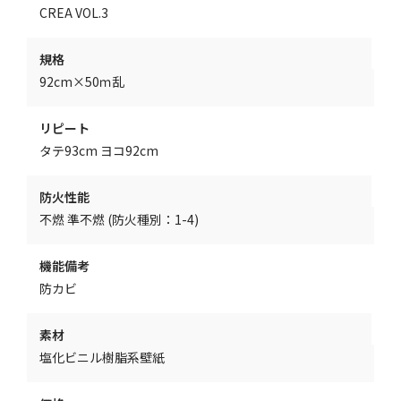
CREA VOL.3
規格
92cm×50ｍ乱
リピート
タテ93cm ヨコ92cm
防火性能
不燃 準不燃 (防火種別：1-4)
機能備考
防カビ
素材
塩化ビニル樹脂系壁紙