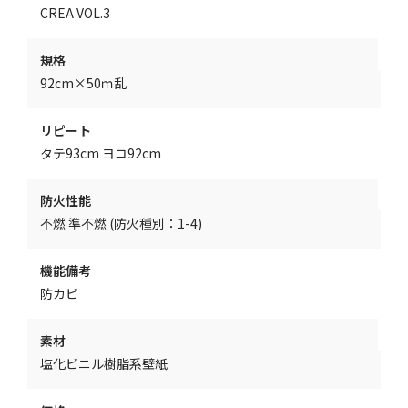
CREA VOL.3
規格
92cm×50ｍ乱
リピート
タテ93cm ヨコ92cm
防火性能
不燃 準不燃 (防火種別：1-4)
機能備考
防カビ
素材
塩化ビニル樹脂系壁紙