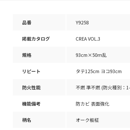
品番
Y9258
掲載カタログ
CREA VOL.3
規格
93cm×50ｍ乱
リピート
タテ125cm ヨコ93cm
防火性能
不燃 準不燃 (防火種別：1-
機能備考
防カビ 表面強化
柄名
オーク板柾