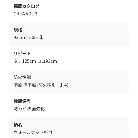
掲載カタログ
CREA VOL.3
規格
93cm×50ｍ乱
リピート
タテ125cm ヨコ93cm
防火性能
不燃 準不燃 (防火種別：1-4)
機能備考
防カビ 表面強化
柄名
ウォールナット柾目