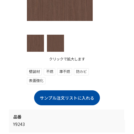
クリックで拡大します
壁装材
不燃
準不燃
防カビ
表面強化
品番
Y9243