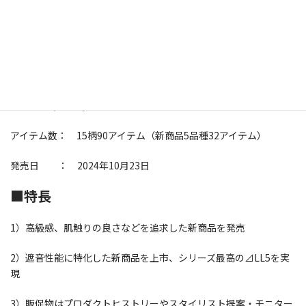
規格 ： 全厚7～10.5ｍｍ 寸法400ｍｍ×400ｍｍ、500ｍ
ｍ×500ｍｍ
価格 ： 5,000～10,000円/㎡（税抜き価格）
※キャラクターシリーズ、キッズロードパネルカー
ペットは2,600円/枚（税抜き価格）
アイテム数： 15柄90アイテム（新商品5品種32アイテム）
発売日 ： 2024年10月23日
■特長
1）高級感、肌触りの良さなどを追求した新商品を発売
2）遮音性能に特化した新商品を上市、シリーズ最高の⊿LL5を実
現
3）販促物はプロダクトヒストリーやスタイリスト提案・モニター