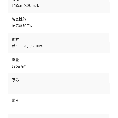
148cm×20m乱
防炎性能
後防炎加工可
素材
ポリエステル100％
重量
175g/㎡
厚み
-
備考
-