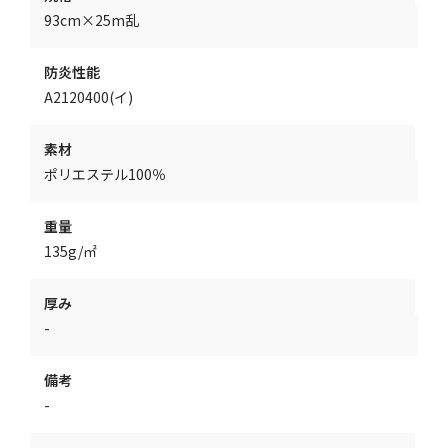
93cm×25m乱
防炎性能
A2120400(イ)
素材
ポリエステル100％
重量
135g/㎡
厚み
-
備考
-