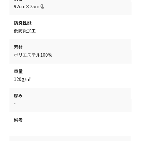
92cm×25m乱
防炎性能
後防炎加工
素材
ポリエステル100％
重量
120g/㎡
厚み
-
備考
-