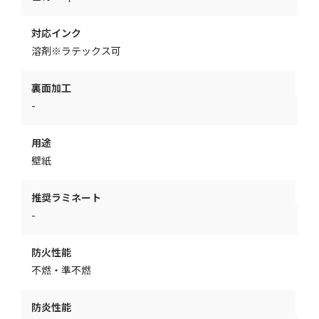
対応インク
溶剤※ラテックス可
裏面加工
-
用途
壁紙
推奨ラミネート
-
防火性能
不燃・準不燃
防炎性能