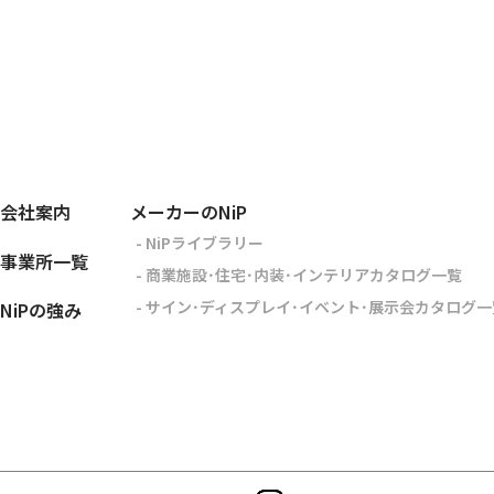
会社案内
メーカーのNiP
- NiPライブラリー
事業所一覧
- 商業施設･住宅･内装･インテリアカタログ一覧
- サイン･ディスプレイ･イベント･展示会カタログ一
NiPの強み