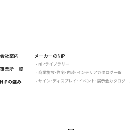
会社案内
メーカーのNiP
- NiPライブラリー
事業所一覧
- 商業施設･住宅･内装･インテリアカタログ一覧
- サイン･ディスプレイ･イベント･展示会カタログ一
NiPの強み