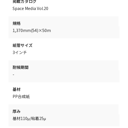
掲載カタログ
Space Media Vol.20
規格
1,370mm(54)×50m
紙管サイズ
3インチ
耐候期間
-
基材
PP合成紙
厚み
基材110μ/粘着25μ