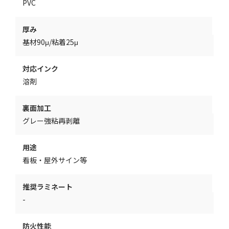
PVC
厚み
基材90μ/粘着25μ
対応インク
溶剤
裏面加工
グレー強粘再剥離
用途
看板・屋外サイン等
推奨ラミネート
-
防火性能