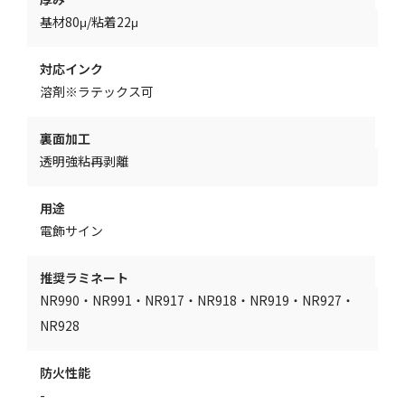
基材80μ/粘着22μ
対応インク
溶剤※ラテックス可
裏面加工
透明強粘再剥離
用途
電飾サイン
推奨ラミネート
NR990・NR991・NR917・NR918・NR919・NR927・
NR928
防火性能
-