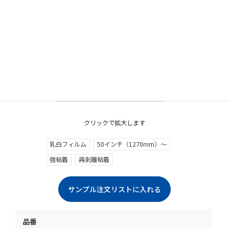
クリックで拡大します
乳白フィルム
50インチ（1270mm）～
強粘着
再剥離粘着
品番