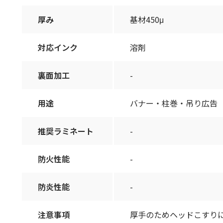
厚み
基材450μ
対応インク
溶剤
裏面加工
-
用途
バナー・柱巻・吊り広告
推奨ラミネート
-
防火性能
-
防炎性能
-
注意事項
厚手のためヘッドこすり